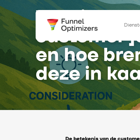
Wat is een
Dienst
customer j
en hoe bre
deze in ka
De betekenis van de custome