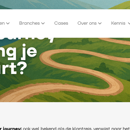
en
Branches
Cases
Over ons
Kennis
ourney
ng je
art?
r journey:
ook wel bekend als de klantreis, verwijst naar het