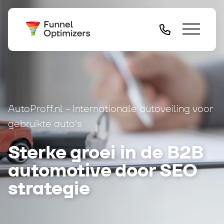
AutoProff.nl - Internationale autoveiling voor
gebruikte auto's
Sterke groei in de B2B
automotive door SEO
strategie