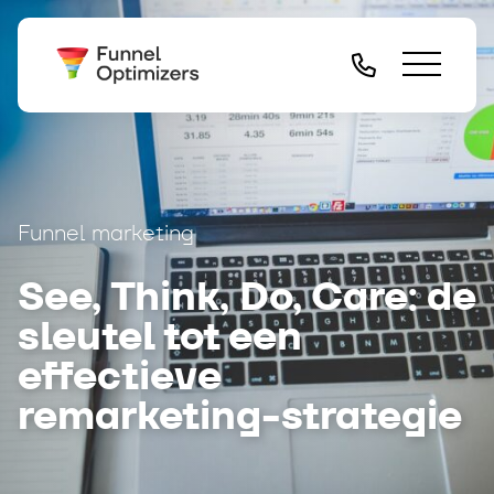
Funnel marketing
See, Think, Do, Care: de
sleutel tot een
effectieve
remarketing-strategie